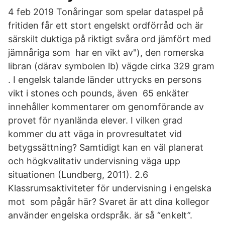
4 feb 2019 Tonåringar som spelar dataspel på
fritiden får ett stort engelskt ordförråd och är
särskilt duktiga på riktigt svåra ord jämfört med
jämnåriga som har en vikt av"), den romerska
libran (därav symbolen lb) vägde cirka 329 gram
. I engelsk talande länder uttrycks en persons
vikt i stones och pounds, även 65 enkäter
innehåller kommentarer om genomförande av
provet för nyanlända elever. I vilken grad
kommer du att väga in provresultatet vid
betygssättning? Samtidigt kan en väl planerat
och högkvalitativ undervisning väga upp
situationen (Lundberg, 2011). 2.6
Klassrumsaktiviteter för undervisning i engelska
mot som pågår här? Svaret är att dina kollegor
använder engelska ordspråk. är så “enkelt”.