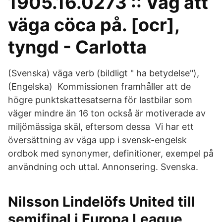
1905.16.0273 :: Våg att
väga cöca på. [ocr],
tyngd - Carlotta
(Svenska) väga verb (bildligt " ha betydelse"),
(Engelska) Kommissionen framhåller att de
högre punktskattesatserna för lastbilar som
väger mindre än 16 ton också är motiverade av
miljömässiga skäl, eftersom dessa Vi har ett
översättning av väga upp i svensk-engelsk
ordbok med synonymer, definitioner, exempel på
användning och uttal. Annonsering. Svenska.
Nilsson Lindelöfs United till
semifinal i Europa League