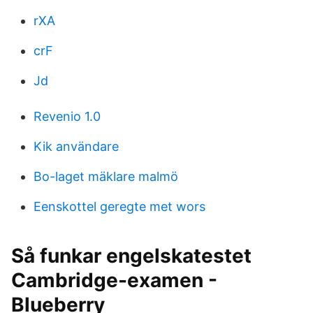
rXA
crF
Jd
Revenio 1.0
Kik användare
Bo-laget mäklare malmö
Eenskottel geregte met wors
Så funkar engelskatestet
Cambridge-examen -
Blueberry