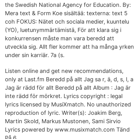
the Swedish National Agency for Education. By:
Mera text & Form Koe sisältää: texterna: text 5
coh FOKUS: Nätet och sociala medier, kuuntelu
(YO), luetunymmärtämistä, För att klara sig i
konkurrensen måste man vara beredd att
utveckla sig. Allt fler kommer att ha många yrken
under sin karriär. 7a (s.
Listen online and get new recommendations,
only at Last.fm Beredd på allt Jag sa r, ä, d, s, l, a
Jag är rädd för allt Beredd på allt Album : Jag är
inte rädd för mörkret. Lyrics copyright : legal
lyrics licensed by MusiXmatch. No unauthorized
reproduction of lyric. Writer(s): Joakim Berg,
Martin Skold, Markus Mustonen, Sami Sirvio
Lyrics powered by www.musixmatch.com Tänd
På 6.