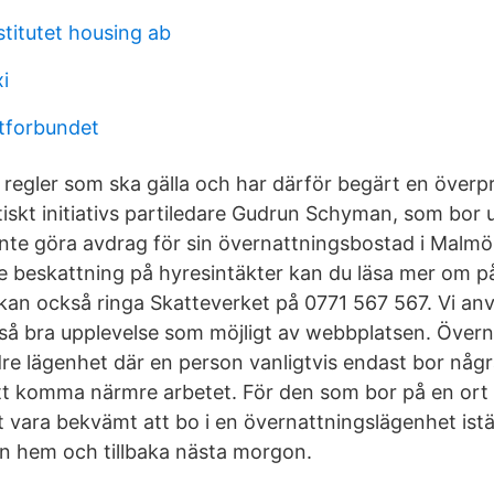
stitutet housing ab
i
stforbundet
ka regler som ska gälla och har därför begärt en över
tiskt initiativs partiledare Gudrun Schyman, som bor 
inte göra avdrag för sin övernattningsbostad i Malmö
e beskattning på hyresintäkter kan du läsa mer om p
kan också ringa Skatteverket på 0771 567 567. Vi an
n så bra upplevelse som möjligt av webbplatsen. Över
dre lägenhet där en person vanligtvis endast bor någr
tt komma närmre arbetet. För den som bor på en ort
vara bekvämt att bo i en övernattningslägenhet istäl
n hem och tillbaka nästa morgon.