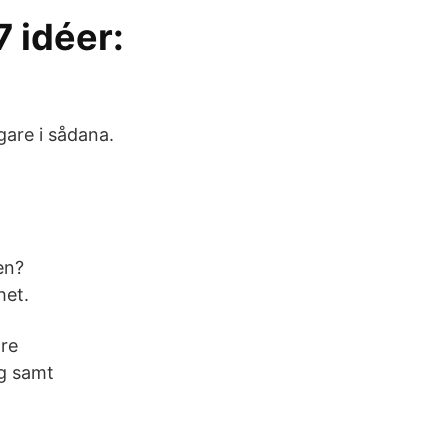
 idéer:
are i sådana.
en?
het.
dre
ag samt