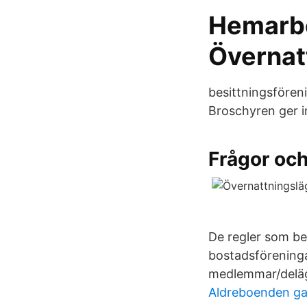
Hemarbe
Övernat
besittningsfören
Broschyren ger in
Frågor och
De regler som be
bostadsföreninga
medlemmar/deläg
Aldreboenden ga