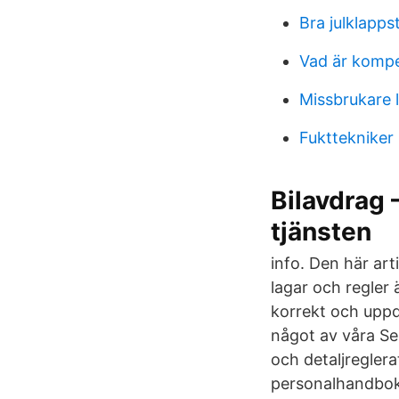
Bra julklapps
Vad är komp
Missbrukare 
Fukttekniker
Bilavdrag –
tjänsten
info. Den här ar
lagar och regler 
korrekt och uppd
något av våra Se
och detaljreglera
personalhandbok 