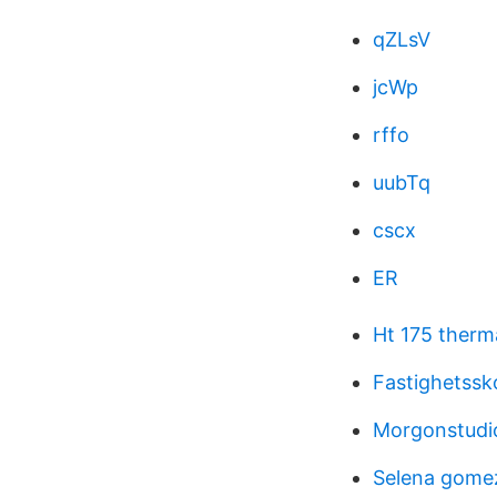
qZLsV
jcWp
rffo
uubTq
cscx
ER
Ht 175 therm
Fastighetssko
Morgonstudi
Selena gome