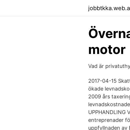
jobbtkka.web.
Överna
motor
Vad är privatuthy
2017-04-15 Skatt
ökade levnadskos
2009 års taxering
levnadskostnader
UPPHANDLING Varj
entreprenader för
uppfyllnaden av B