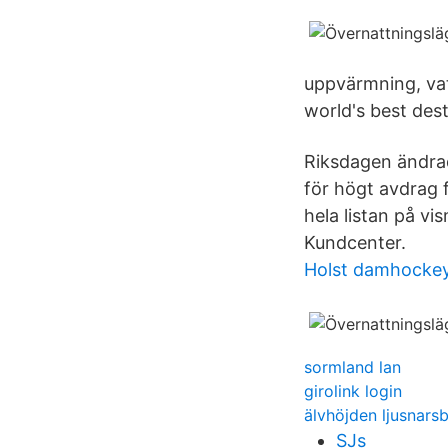
uppvärmning, vat
world's best des
Riksdagen ändrad
för högt avdrag 
hela listan på vis
Kundcenter.
Holst damhocke
sormland lan
girolink login
älvhöjden ljusnars
SJs