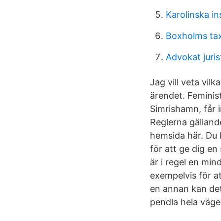
Karolinska in
Boxholms tax
Advokat juri
Jag vill veta vil
ärendet. Feminis
Simrishamn, får 
Reglerna gälland
hemsida här. Du 
för att ge dig e
är i regel en min
exempelvis för a
en annan kan det 
pendla hela väge