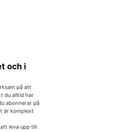
et och i
ärksam på att
 du alltid har
 du abonnerar på
et är komplext
t leva upp till