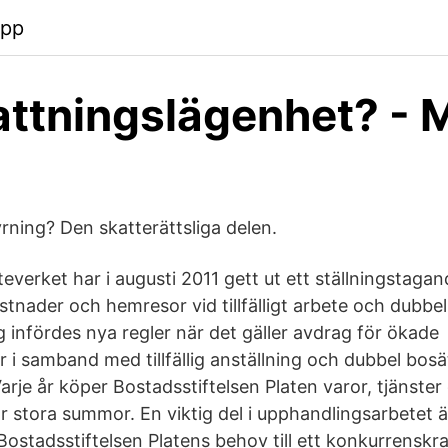
app
ttningslägenhet? - 
rning? Den skatterättsliga delen.
everket har i augusti 2011 gett ut ett ställningstaga
tnader och hemresor vid tillfälligt arbete och dubbel
 infördes nya regler när det gäller avdrag för ökade
 i samband med tillfällig anställning och dubbel bosä
e år köper Bostadsstiftelsen Platen varor, tjänster
 stora summor. En viktig del i upphandlingsarbetet är
ostadsstiftelsen Platens behov till ett konkurrenskraf