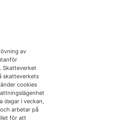
prövning av
utanför
. Skatteverket
å skatteverkets
vänder cookies
nattningslägenhet
a dagar i veckan,
 och arbetar på
let för att