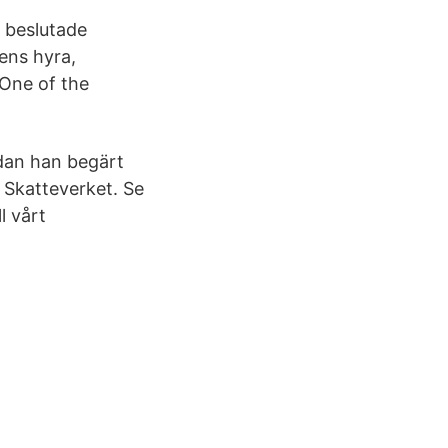
 beslutade
ens hyra,
One of the
edan han begärt
 Skatteverket. Se
l vårt