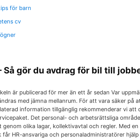
tips för barn
etens cv
lögner
 Så gör du avdrag för bil till jobb
tikeln är publicerad för mer än ett år sedan Var uppm
ändras med jämna mellanrum. För att vara säker på att
aterad information tillgänglig rekommenderar vi att
rvicepaket. Det personal- och arbetsrättsliga områd
t genom olika lagar, kollektivavtal och regler. Med en
får HR-ansvariga och personaladministratörer hjälp at