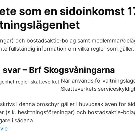
te som en sidoinkomst 17
tningslägenhet
ingar) och bostadsaktie-bolag samt medlemmar/deläg
te fullständig information om vilka regler som gäller.
 svar – Brf Skogsvåningarna
När används förvaltningslag
Skatteverkets serviceskyldig
skrivs i denna broschyr gäller i huvudsak även för äl
r (s.k. besittningsföreningar) och bostadsaktie-bol
are i sådana.
vle