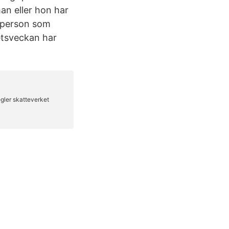
han eller hon har
n person som
etsveckan har