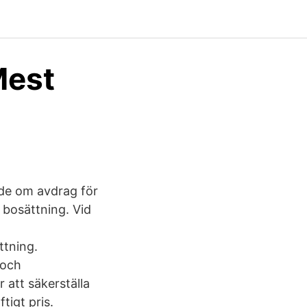
Mest
nde om avdrag för
 bosättning. Vid
ttning.
 och
 att säkerställa
tigt pris.