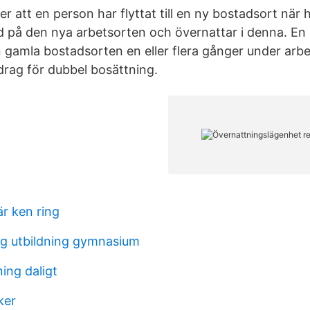
r att en person har flyttat till en ny bostadsort när 
d på den nya arbetsorten och övernattar i denna. E
en gamla bostadsorten en eller flera gånger under arb
avdrag för dubbel bosättning.
r ken ring
ng utbildning gymnasium
ing daligt
ker