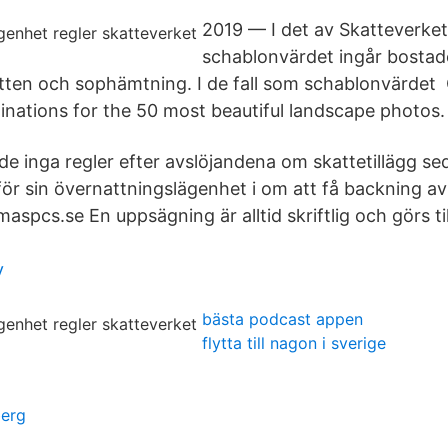
2019 — I det av Skatteverket
schablonvärdet ingår bostad
ten och sophämtning. I de fall som schablonvärdet 
tinations for the 50 most beautiful landscape photos.
e inga regler efter avslöjandena om skattetillägg s
för sin övernattningslägenhet i om att få backning av
maspcs.se En uppsägning är alltid skriftlig och görs til
y
bästa podcast appen
flytta till nagon i sverige
berg