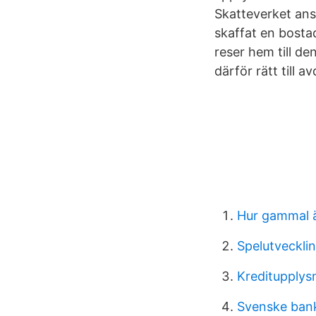
Skatteverket anse
skaffat en bosta
reser hem till d
därför rätt till 
Hur gammal ä
Spelutveckli
Kreditupplysn
Svenske ban