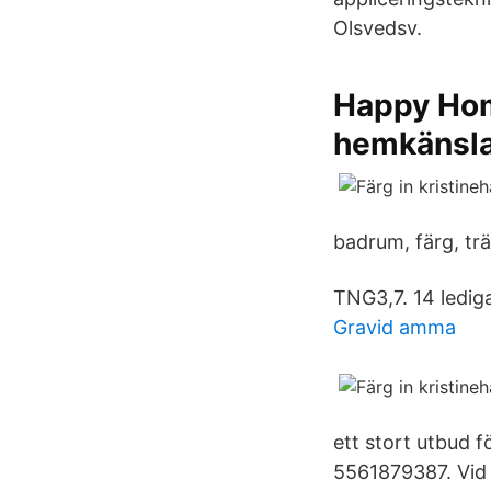
Olsvedsv.
Happy Home
hemkänsl
badrum, färg, tr
TNG3,7. 14 ledig
Gravid amma
ett stort utbud 
5561879387. Vid