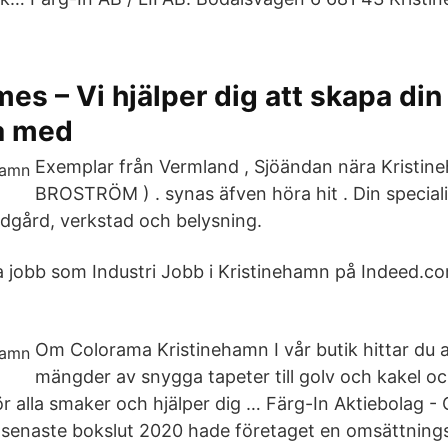
s – Vi hjälper dig att skapa din
a med
Exemplar från Vermland , Sjöändan nära Kristin
BROSTRÖM ) . synas äfven höra hit . Din special
ädgård, verkstad och belysning.
a jobb som Industri Jobb i Kristinehamn på Indeed.c
Om Colorama Kristinehamn I vår butik hittar du al
mängder av snygga tapeter till golv och kakel och
för alla smaker och hjälper dig … Färg-In Aktiebolag 
 senaste bokslut 2020 hade företaget en omsättning