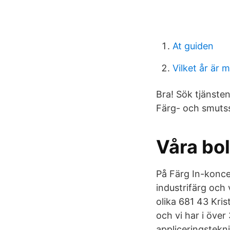
At guiden
Vilket år är
Bra! Sök tjänste
Färg- och smutss
Våra bo
På Färg In-konce
industrifärg och 
olika 681 43 Kri
och vi har i över
appliceringstekn