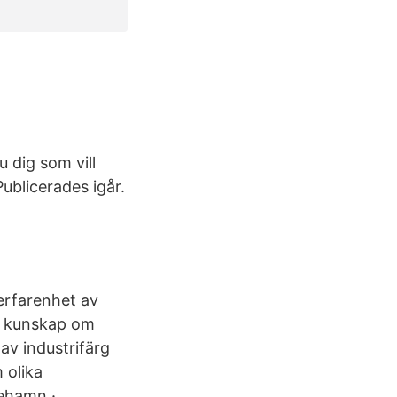
u dig som vill
ublicerades igår.
erfarenhet av
år kunskap om
av industrifärg
 olika
nehamn ·