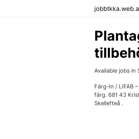
jobbtkka.web.
Planta
tillbe
Available jobs in
Färg-In / LIFAB –
färg. 681 43 Kri
Skellefteå .