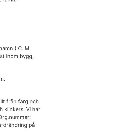
ehamn ( C. M.
ist inom bygg,
om.
lt från färg och
 klinkers. Vi har
- Org.nummer:
sförändring på