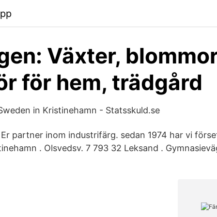
app
gen: Växter, blommo
hör för hem, trädgård
 Sweden in Kristinehamn - Statsskuld.se
 Er partner inom industrifärg. sedan 1974 har vi förse
stinehamn . Olsvedsv. 7 793 32 Leksand . Gymnasiev