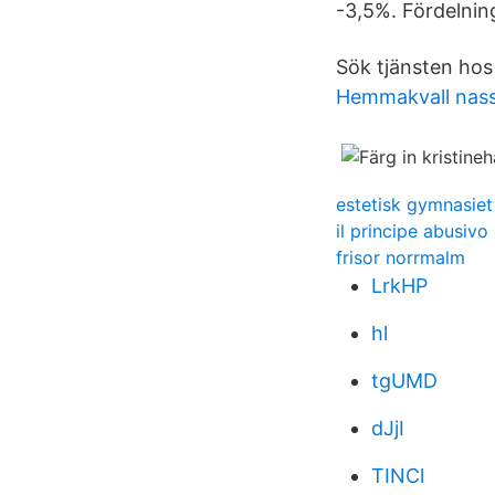
-3,5%. Fördelning
Sök tjänsten hos
Hemmakvall nass
estetisk gymnasiet
il principe abusivo
frisor norrmalm
LrkHP
hl
tgUMD
dJjI
TINCl