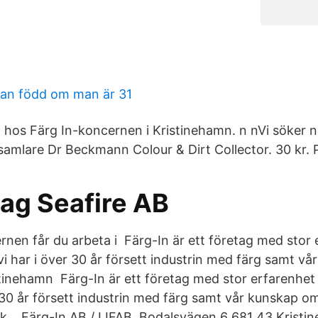
 man född om man är 31
n hos Färg In-koncernen i Kristinehamn. n nVi söker n
amlare Dr Beckmann Colour & Dirt Collector. 30 kr. P
lag Seafire AB
rnen får du arbeta i Färg-In är ett företag med stor 
vi har i över 30 år försett industrin med färg samt v
stinehamn Färg-In är ett företag med stor erfarenhet 
 30 år försett industrin med färg samt vår kunskap om
ik… Färg-In AB / LIFAB. Bodalsvägen 6 681 43 Kristi